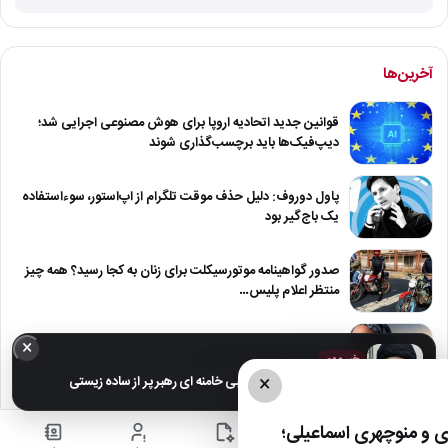
آخرین‌ها
قوانین جدید اتحادیه اروپا برای هوش مصنوعی اجرایی شد؛
دیپ‌فیک‌ها باید برچسب‌گذاری شوند
پاول دوروف: دلیل حذف موقت تلگرام از اپ‌استور، سوءاستفاده
یک باج‌گیر بود
صدور گواهینامه موتورسیکلت برای زنان به کجا رسید؟ همه چیز
منتظر اعلام پلیس…
×
مرگ تلخ مربی کراسفیت تهران بر اثر مارگزیدگی در لواسان
خبر مهم
×
عکس های خانوادگی مجتبی خامنه ای رهبر پر از ساده زیستی
حمید استیلی از غم از دست دادن پدر و مادر گفت؛ روایت
 و منوچهری اسماعیلی؛
صریح…