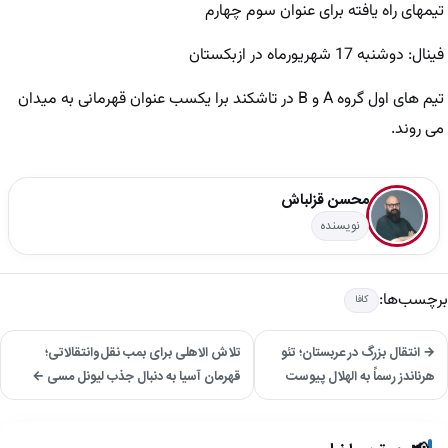
تیمهای راه یافته برای عنوان سوم چهارم
فینال: دوشنبه 17 شهریورماه در ازبکستان
تیم های اول گروه A و B در تاشکند برا یکسب عنوان قهرمانی به میدان
می روند.
محسن قزلباش
نویسنده
برچسب‌ها:
کافا
→ انتقال بزرگ در عربستان؛ تئو
تلاش الاهلی برای بمب نقل‌وانتقالاتی؛
هرناندز رسماً به الهلال پیوست
قهرمان آسیا به دنبال جذب لیونل مسی ←