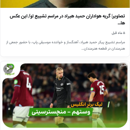
تصاویر| گریه هواداران حمید هیراد در مراسم تشییع او/ این عکس
ها…
۵ ماه قبل
مراسم تشییع پیکر حمید هیراد، آهنگساز و خواننده موسیقی پاپ، با حضور جمعی از
هنرمندان در قطعه هنرمندان…
اخبار
▶