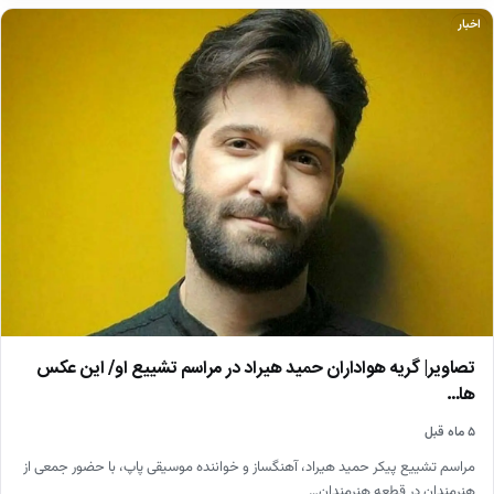
اخبار
تصاویر| گریه هواداران حمید هیراد در مراسم تشییع او/ این عکس
ها…
۵ ماه قبل
مراسم تشییع پیکر حمید هیراد، آهنگساز و خواننده موسیقی پاپ، با حضور جمعی از
هنرمندان در قطعه هنرمندان…