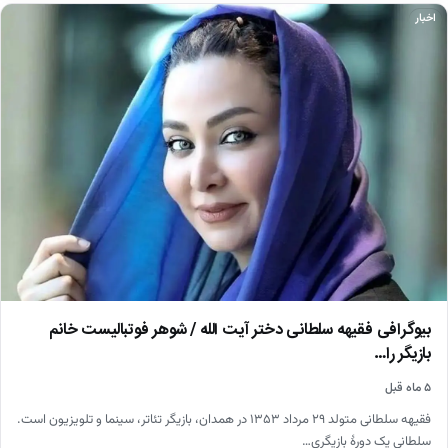
اخبار
بیوگرافی فقیهه سلطانی دختر آیت الله / شوهر فوتبالیست خانم
بازیگر را…
۵ ماه قبل
فقیهه سلطانی متولد ۲۹ مرداد ۱۳۵۳ در همدان، بازیگر تئاتر، سینما و تلویزیون است.
سلطانی یک دورهٔ بازیگری…