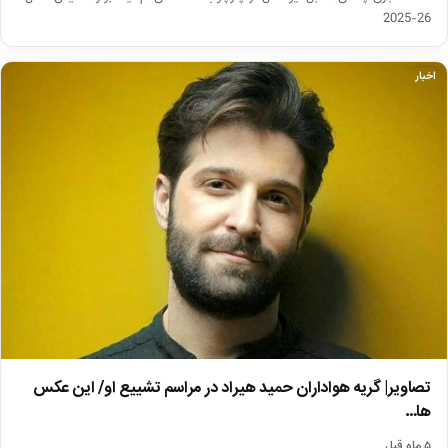
26-2025
اخبار
تصاویر| گریه هواداران حمید هیراد در مراسم تشییع او/ این عکس
ها…
۵ ماه قبل