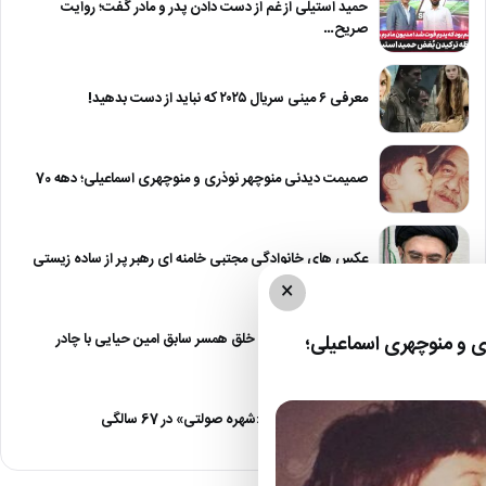
حمید استیلی از غم از دست دادن پدر و مادر گفت؛ روایت
صریح…
معرفی ۶ مینی سریال ۲۰۲۵ که نباید از دست بدهید!
صمیمت دیدنی منوچهر نوذری و منوچهری اسماعیلی؛ دهه 70
عکس های خانوادگی مجتبی خامنه ای رهبر پر از ساده زیستی
×
عکس| نیلوفر خوش خلق همسر سابق امین حیایی با چادر
 و منوچهری اسماعیلی؛
عکس| تغییر چهره «شهره صولتی» در 67 سالگی