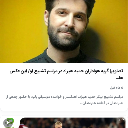
تصاویر| گریه هواداران حمید هیراد در مراسم تشییع او/ این عکس
ها…
۵ ماه قبل
مراسم تشییع پیکر حمید هیراد، آهنگساز و خواننده موسیقی پاپ، با حضور جمعی از
هنرمندان در قطعه هنرمندان…
اخبار
▶