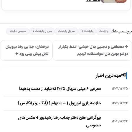
برچسب‌ها:
پایتخت
پایتخت 7
سریال پایتخت
سریال پایتخت 7
محسن تنابنده
→ مصطفی و مجتبی بلال حبشی: فقط یکبار از
درخشان: جدایی رضا درویش
دوقلو بودن مان سواستفاده کردیم
قابل پیش بینی بود ←
📢
مهم‌ترین اخبار
معرفی ۶ مینی سریال ۲۰۲۵ که نباید از دست بدهید!
۱۴۰۴/۱۲/۲۵
خلاصه بازی لیورپول 1 – تاتنهام 1 (لیگ برتر انگلیس)
۱۴۰۴/۱۲/۲۴
بیوگرافی هلن دختر جذاب رضا رشیدپور + عکس‌های
۱۴۰۴/۱۲/۲۴
خصوصی