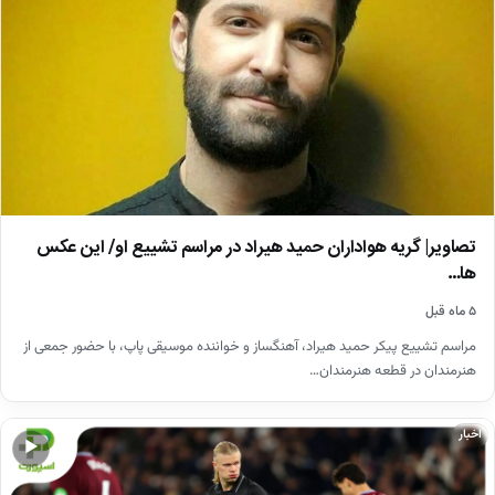
تصاویر| گریه هواداران حمید هیراد در مراسم تشییع او/ این عکس
ها…
۵ ماه قبل
مراسم تشییع پیکر حمید هیراد، آهنگساز و خواننده موسیقی پاپ، با حضور جمعی از
هنرمندان در قطعه هنرمندان…
اخبار
▶