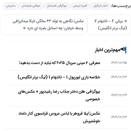
برچسب‌ها:
اخبار بازیگران
المیرا شریفی
بیوگرافی هنرمندان
حواشی هنرمندان
سلبریتی
→ برنلی 2 – تاتنهام 2
عکس| نگاهی به تولد ۴۳ سالگی الیکا عبدالرزاقی
(لیگ برتر انگلیس)
وسط خیابان؛ چه استایل بامزه ای داره ←
📢
مهم‌ترین اخبار
معرفی ۶ مینی سریال ۲۰۲۵ که نباید از دست بدهید!
۱۴۰۴/۱۲/۲۵
خلاصه بازی لیورپول 1 – تاتنهام 1 (لیگ برتر انگلیس)
۱۴۰۴/۱۲/۲۴
بیوگرافی هلن دختر جذاب رضا رشیدپور + عکس‌های
۱۴۰۴/۱۲/۲۴
خصوصی
عکس| لیلا فروهر با لباس عروس فرانسوی کنار داماد
۱۴۰۴/۱۲/۲۴
خوشتیپش