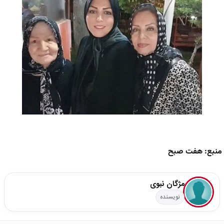
منبع: هفت صبح
مژگان نبوی
نویسنده