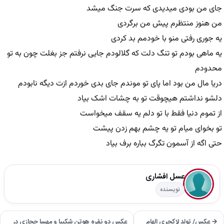
جای من بودی میدیدی که سرت جنگ میشد
من هنوز منتظرم پیش من برگردی
یه جوری رفتی منو با خودمم بد کردی
یه ماهی بودم تو تنگ دلت که گلالودم جایی نرفتم جز بغلت چون به تو
محدودم
دریا مال من بود اما پای تو موندم جای بدی خوردم ازت دیگه نابودم
دلشو نداشتم هیچوقت تو به چشات اشک بیاد
از تموم دنیا فقط با تو دلم یه سقف میخواست
تو بخوای میام تو یه چشم بهم زدن پیشت
حتی اگه از آسمون تگرگ بباره برف بیاد
عسل افشاری
نویسنده
→ عکس/ تولد لاکچری الهام
عکس دو نفره هوتن شکیبا و مهسا حجازی در