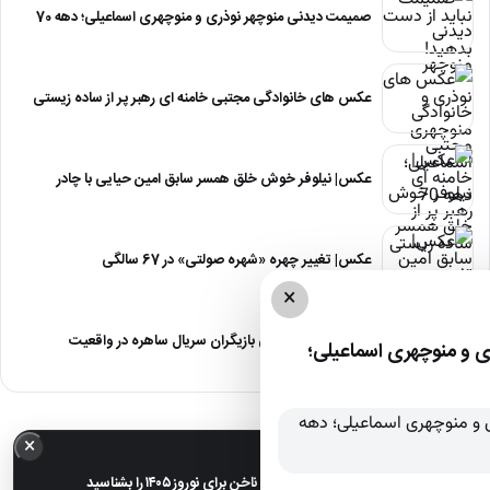
صمیمت دیدنی منوچهر نوذری و منوچهری اسماعیلی؛ دهه 70
عکس های خانوادگی مجتبی خامنه ای رهبر پر از ساده زیستی
عکس| نیلوفر خوش خلق همسر سابق امین حیایی با چادر
عکس| تغییر چهره «شهره صولتی» در 67 سالگی
×
عکس| آلبوم عروسی بازیگران سریال ساهره در واقعیت
 و منوچهری اسماعیلی؛
×
خبر مهم
عکس| ترندترین طرح‌های ناخن برای نوروز ۱۴۰۵ را بشناسید