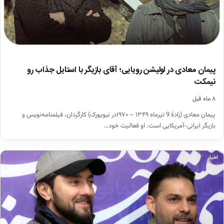
پیمان معادی در لولیشن رویایی؛ آقای بازیگر با استایل جذاب رو
نیمکت
۸ ماه قبل
پیمان معادی (زادهٔ 9 تیرماه ۱۳۴۹ – ۱۹۷۰در نیویورک) کارگردان، فیلمنامه‌نویس و
بازیگر ایرانی-آمریکایی است. او فعالیت خود…
اخبار