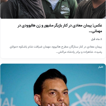
عکس| پیمان معادی در کنار بازیگر مشهور و زن هالیوودی در
مهمانی…
۸ ماه قبل
پیمان معادی در کنار ستارگان مطرح هالیوود مهمان ضیافت شام باشکوه «مولای
رشید»، شاهزاده و برادر پادشاه مراکش…
اخبار