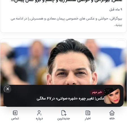
عکس| بیوگرافی و حواشی همسر زیبا و چشم و ابرو کمان پیمان…
۹ ماه قبل
بیوگرافی، حواشی و عکس های خصوصی پیمان معادی و همسرش را در ادامه می
بینید.
اخبار
×
خبر مهم
عکس| تغییر چهره «شهره صولتی» در 67 سالگی
خانه
اخبار
جدیدترین
درباره
تماس