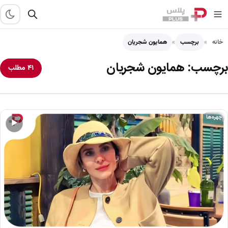
خانه
برچسب
همایون شجریان
برچسب:
همایون شجریان
۴۱ مطلب
چهره‌ها
▶