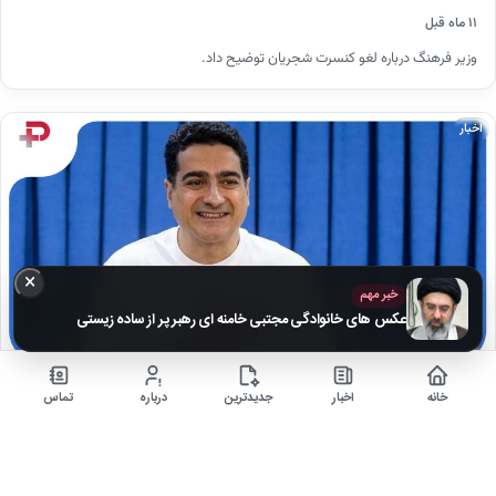
۱۱ ماه قبل
وزیر فرهنگ درباره لغو کنسرت شجریان توضیح داد.
اخبار
×
خبر مهم
عکس های خانوادگی مجتبی خامنه ای رهبر پر از ساده زیستی
خانه
اخبار
جدیدترین
درباره
تماس
دانلود آهنگ همایون شجریان ؛ “یک نفس آرزوی تو “
۱۱ ماه قبل
متن کامل آهنگ زیبای همایون شجریان به نام "یک نفس آرزوی تو" با شعری دلنشین