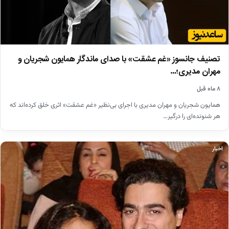
تصنیف جانسوز «غم عشقت» با صدای ماندگار همایون شجریان و
مهران مدیری؛…
۸ ماه قبل
همایون شجریان و مهران مدیری با اجرای بی‌نظیر «غم عشقت» اثری خلق کرده‌اند که
هر شنونده‌ای را درگیر…
اخبار