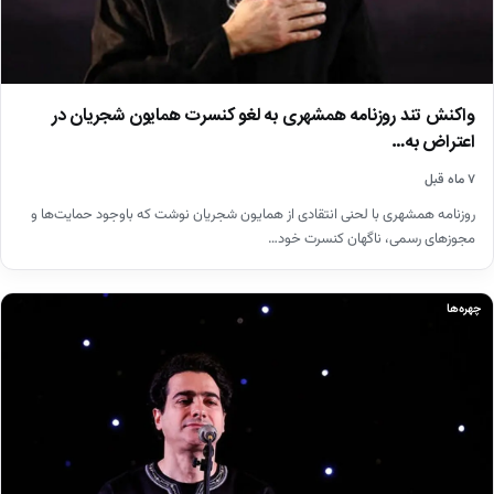
واکنش تند روزنامه همشهری به لغو کنسرت همایون شجریان در
اعتراض به…
۷ ماه قبل
روزنامه همشهری با لحنی انتقادی از همایون شجریان نوشت که باوجود حمایت‌ها و
مجوزهای رسمی، ناگهان کنسرت خود…
چهره‌ها