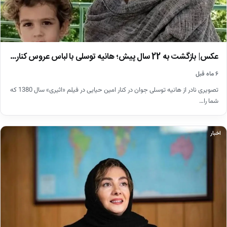
عکس| بازگشت به 22 سال پیش؛ هانیه توسلی با لباس عروس کنار…
۶ ماه قبل
تصویری نادر از هانیه توسلی جوان در کنار امین حیایی در فیلم «اثیری» سال 1380 که
شما را…
اخبار