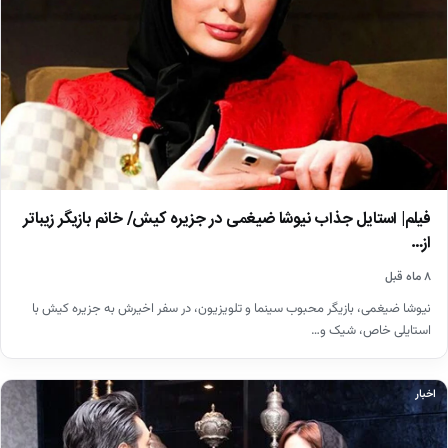
فیلم| استایل جذاب نیوشا ضیغمی در جزیره کیش/ خانم بازیگر زیباتر
از…
۸ ماه قبل
نیوشا ضیغمی، بازیگر محبوب سینما و تلویزیون، در سفر اخیرش به جزیره کیش با
استایلی خاص، شیک و…
اخبار