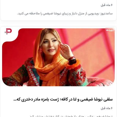
۶ ماه قبل
ساعدنیوز: ویدیویی از منزل دلباز و زیبای نیوشا ضیغمی را ملاحظه می کنید.
چهره‌ها
سلفی نیوشا ضیغمی و لنا در کافه؛ ژست بامزه مادر دختری که…
۶ ماه قبل
نیوشا ضیغمی عکسی جذاب از خودش در کنار دخترش منتشر کرد.