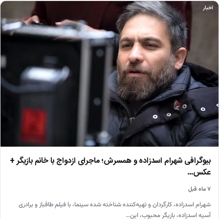
اخبار
بیوگرافی شهرام اسدزاده و همسرش؛ ماجرای ازدواج با خانم بازیگر +
عکس…
۷ ماه قبل
شهرام اسدزاده، کارگردان و تهیه‌کننده شناخته شده سینما، با فیلم طاقباز و برادری
آسیه اسدزاده، بازیگر محبوب، این…