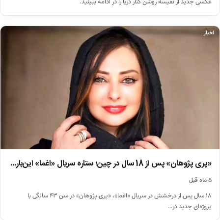
عکسی جدید از نفیسه روشن کنار دریا را در ادامه ببینید.
اخبار
«پری پژوهان» پس از 18 سال در چین؛ ستاره سریال «اغما» این‌بار…
۵ ماه قبل
۱۸ سال پس از درخشش در سریال «اغما»، «پری پژوهان» در سن ۴۳ سالگی با
پروژه‌ای جدید در…