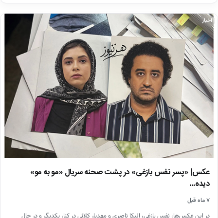
اخبار
عکس| «پسر نفس بازغی» در پشت صحنه سریال «مو به مو»
دیده…
۷ ماه قبل
در این عکس‌ها، نفس بازغی، الیکا ناصری و مهدیار کلائی در کنار یکدیگر و در حال