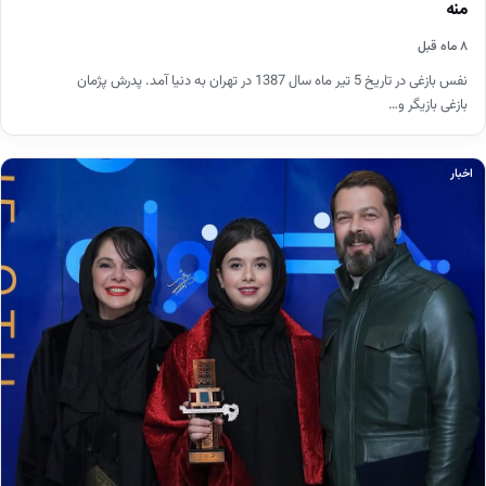
منه
۸ ماه قبل
نفس بازغی در تاریخ 5 تیر ماه سال 1387 در تهران به دنیا آمد. پدرش پژمان
بازغی بازیگر و…
اخبار