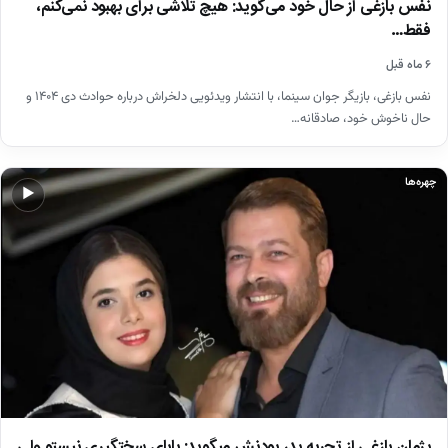
نفس بازغی از حال خود می‌گوید: هیچ تلاشی برای بهبود نمی‌کنم،
فقط…
۶ ماه قبل
نفس بازغی، بازیگر جوان سینما، با انتشار ویدئویی دلخراش درباره حوادث دی ۱۴۰۴ و
حال ناخوش خود، صادقانه…
چهره‌ها
▶
پژمان بازغی از تجربه پدر بودنش میگوید: بابای سختگیری نیستو ولی