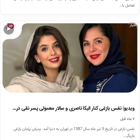
تعامل با…
اخبار
▶
ویدیو| نفس بازغی کنار الیکا ناصری و سالار معمولی پسر نقی در…
۷ ماه قبل
نفس بازغی در تاریخ 5 تیر ماه سال 1387 در تهران به دنیا آمد. پدرش پژمان بازغی
بازیگر…