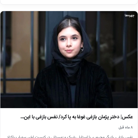
چهره‌ها
عکس| دختر پژمان بازغی غوغا به پا کرد/ نفس بازغی با این…
۸ ماه قبل
نفس بازغی، بازیگر محبوب، با استایلی شیک و زمستانی در کنسرت اخیر سهراب پاکزاد