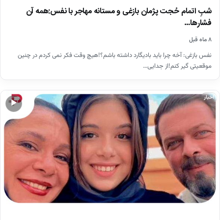
شبِ اتمام حُجت پژمان بازغی و مستانه مهاجر با نفس:همه آن
فشارها…
۸ ماه قبل
نفس بازغی: آخه چرا باید بادیگارد داشته باشم؟!هیچ وقت فکر نمی کردم در چنین
موقعیتی گیر کنم!از جدایی…
اخبار
▶