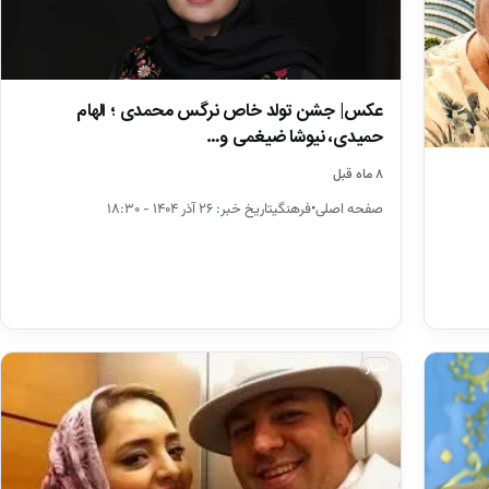
عکس| جشن تولد خاص نرگس محمدی ؛ الهام
حمیدی، نیوشا ضیغمی و…
۸ ماه قبل
صفحه اصلی•فرهنگیتاریخ خبر: ۲۶ آذر ۱۴۰۴ - ۱۸:۳۰
اخبار