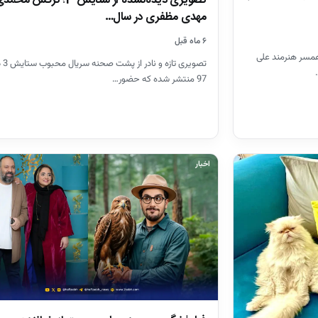
تصویری دیده‌نشده از ستایش 3؛ نرگس 
مهدی مظفری در سال…
۶ ماه قبل
همسر هنرمند علی
تصویری 
97 منتشر شده که حضور…
اخبار