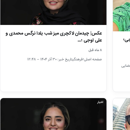
عکس| چیدمان لاکچری میز شب یلدا نرگس محمدی و
جی؛
علی اوجی ؛…
۸ ماه قبل
صفحه اصلی•فرهنگیتاریخ خبر: ۳۰ آذر ۱۴۰۴ – ۱۲:۴۸
فضایی
اخبار