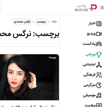
خانه
برچسب
نرگس محمدی
اخبار
برچسب:
نرگس محم
ویدیو
پادکست
ورزشی
چهره‌ها
اجتماعی
فرهنگی
سرگرمی
موسیقی
سلامت