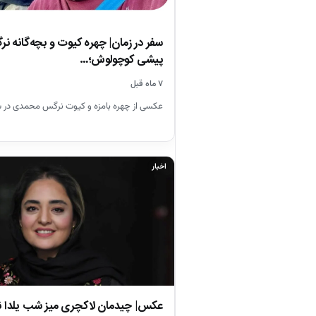
سفر در زمان| چهره کیوت و بچه‌گانه 
پیشی کوچولوش؛…
۷ ماه قبل
عکسی از چهره بامزه و کیوت نرگس محمدی در سال ۱۴۰۰ ببی
اخبار
عکس| چیدمان لاکچری میز شب یلدا