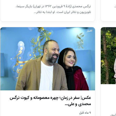
.
نرگس محمدی (زادهٔ ۹ فروردین ۱۳۶۲ در تهران) بازیگر سینما،
تلویزیون و تئاتر ایران است. او ابتدا به تئاتر…
اخبار
عکس| سفر در زمان؛ چهره معصومانه و کیوت نرگس
محمدی و علی…
۹ ماه قبل
یید.