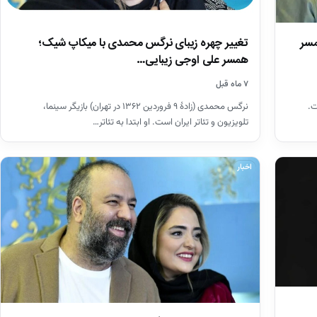
مسر
تغییر چهره زیبای نرگس محمدی با میکاپ شیک؛
همسر علی اوجی زیبایی…
۷ ماه قبل
ت.
نرگس محمدی (زادهٔ ۹ فروردین ۱۳۶۲ در تهران) بازیگر سینما،
تلویزیون و تئاتر ایران است. او ابتدا به تئاتر…
اخبار