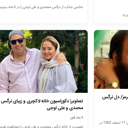
عکسی جذاب از نرگس محمدی و علی اوجی را در ادامه ببینید
اخبار
قرمز/ دل نرگس
تصاویر| دکوراسیون خانه لاکچری و زیبای نرگس
محمدی و علی اوجی
۹ ماه قبل
علی اوجی بازیگر، کارگردان و تهیه کننده کشورمان 17 اسفند 1362 در
تصویری از خانه نرگس محمدی و علی اوجی را مشاهده بفرما