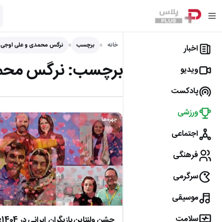
خانه
برچسب
نرگس محمدی و علی اوجی
اخبار
برچسب:
نرگس محمد
ویدیو
پادکست
ورزشی
چهره‌ها
اجتماعی
فرهنگی
سرگرمی
موسیقی
سلامت
جش