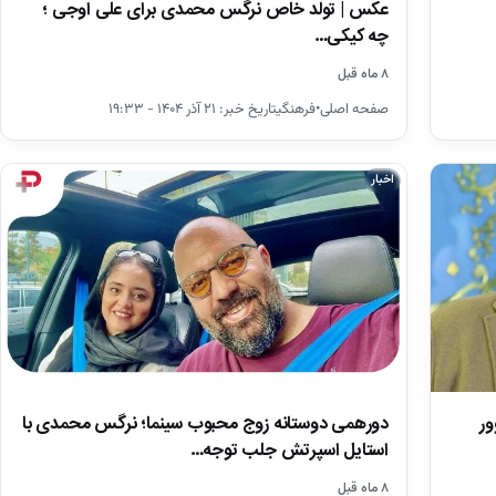
عکس | تولد خاص نرگس محمدی برای علی اوجی ؛
چه کیکی…
۸ ماه قبل
صفحه اصلی•فرهنگیتاریخ خبر: ۲۱ آذر ۱۴۰۴ - ۱۹:۳۳
اخبار
ور
دورهمی دوستانه زوج محبوب سینما؛ نرگس محمدی با
استایل اسپرتش جلب توجه…
۸ ماه قبل