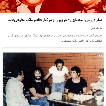
سفر در زمان؛ «همایون» در پیری و در کنار «ناصر ملک مطیعی»؛…
۱۰ ماه قبل
تصویر کمتر دیده شده از محمدعلی تبریزیان(همایون)، بازیگر مشهور سینمای قبل
انقلاب را در کنار ناصر ملک مطیعی…
اخبار