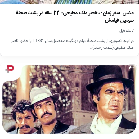
عکس| سفر زمان؛ «ناصر ملک مطیعی» 22 ساله در پشت‌صحنۀ
سومین فیلمش
۷ ماه قبل
در اینجا تصویری از پشت‌صحنۀ فیلم «ولگرد» محصول سال 1331 را با حضور ناصر
ملک مطیعی (سمت راست)…
اخبار