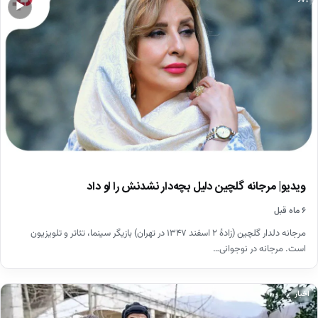
▶
ویدیو| مرجانه گلچین دلیل بچه‌دار نشدنش را لو داد
۶ ماه قبل
مرجانه دلدار گلچین (زادهٔ ۲ اسفند ۱۳۴۷ در تهران) بازیگر سینما، تئاتر و تلویزیون
است. مرجانه در نوجوانی…
اخبار