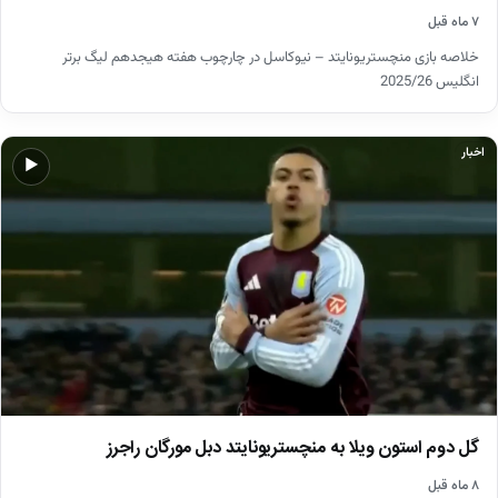
۷ ماه قبل
خلاصه بازی منچستریونایتد – نیوکاسل در چارچوب هفته هیجدهم لیگ برتر
انگلیس 2025/26
اخبار
▶
گل دوم استون ویلا به منچستریونایتد دبل مورگان راجرز
۸ ماه قبل