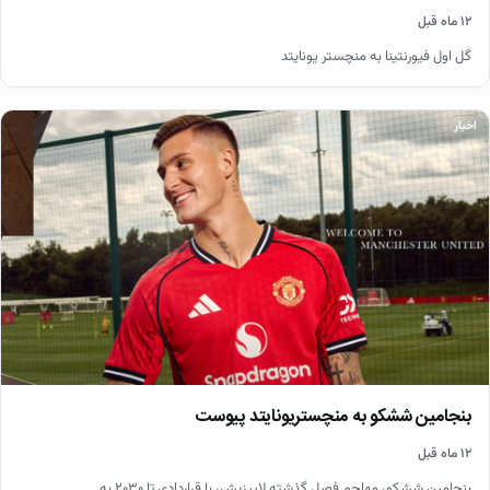
۱۲ ماه قبل
گل اول فیورنتینا به منچستر یونایتد
اخبار
بنجامین ششکو به منچستریونایتد پیوست
۱۲ ماه قبل
بنجامین ششکو، مهاجم فصل گذشته لایپزیش، با قراردادی تا ۲۰۳۰ به