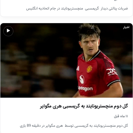
ضربات پنالتی دیدار گریمسبی منچستریونایتد در جام اتحادیه انگلیس
اخبار
▶
گل دوم منچستریونایتد به گریمسبی هری مگوایر
۱۱ ماه قبل
گل دوم منچستریونایتد به گریمسبی توسط هری مگوایر در دقیقه 89 بازی