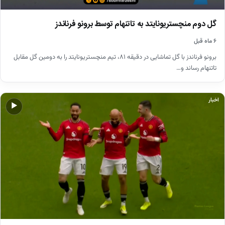
گل دوم منچستریونایتد به تاتنهام توسط برونو فرناندز
۶ ماه قبل
برونو فرناندز با گل تماشایی در دقیقه ۸۱، تیم منچستریونایتد را به دومین گل مقابل
تاتنهام رساند و…
اخبار
▶