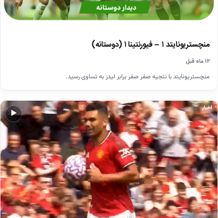
منچستریونایتد ۱ – فیورنتینا ۱ (دوستانه)
۱۲ ماه قبل
منچستریونایتد با نتجیه صفر صفر برابر لیدز به تساوی رسید.
اخبار
▶