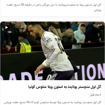
گل اول استون ویلا به منچستریونایتد با دبل مورگان راجرز در دقیقه 58 منبع: هفت
ورزشی
اخبار
▶
گل اول منچستر یونایتد به استون ویلا متئوس کونیا
۸ ماه قبل
گل اول منچستر یونایتد به استون ویلا توسط متئوس کونیا 3+45 منبع: هفت ورزشی