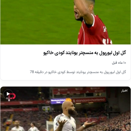
گل اول لیورپول به منسچتر یونایتد کودی خاکپو
۱۰ ماه قبل
گل اول لیورپول به منسچتر یونایتد توسط کودی خاکپو در دقیقه 78
اخبار
▶