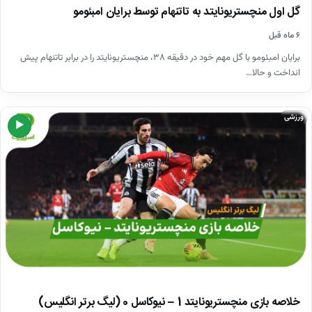
گل اول منچستریونایتد به تاتنهام توسط برایان امبئومو
۶ ماه قبل
برایان امبئومو با گل مهم خود در دقیقه ۳۸، منچستریونایتد را در برابر تاتنهام پیش
انداخت و حالا…
ورزشی
▶
خلاصه بازی منچستریونایتد 1 – نیوکاسل 0 (لیگ برتر انگلیس)