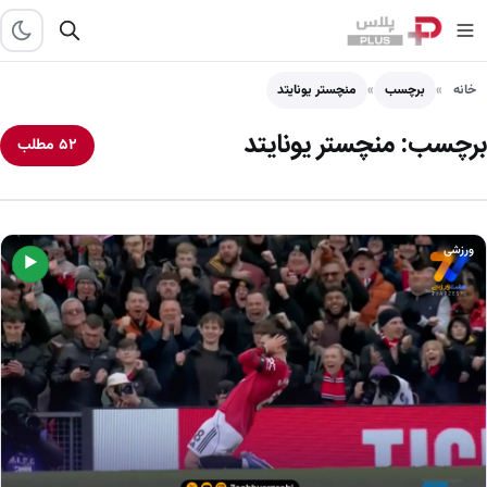
خانه
برچسب
منچستر یونایتد
برچسب:
منچستر یونایتد
۵۲ مطلب
ورزشی
▶