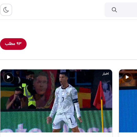
۹۳ مطلب
اخبار
▶
▶