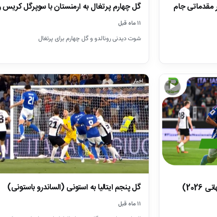
ازی ارمنستان ۰ – پرتغال 5 در مقدماتی جام
گل چهارم پرتغال به ارمنستان با سوپرگل کریس رو
۱۱ ماه قبل
شوت دیدنی رونالدو و گل چهارم برای پرتغال
اخبار
▶
گل پنجم ایتالیا به استونی (الساندرو باستونی)
۱۱ ماه قبل