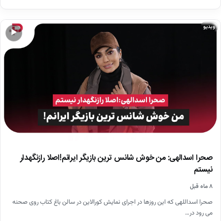
ویدیو
▶
صحرا اسدالهی: من خوش شانس ترین بازیگر ایرانم!اصلا رازنگهدار
نیستم
۸ ماه قبل
صحرا اسداللهی که این روزها در اجرای نمایش کورالاین در سالن باغ کتاب روی صحنه
می رود در…