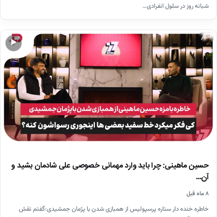
شبانه روز در سلول انفرادی…
اخبار
▶
حسین ماهینی: چرا باید وارد مهمانی خصوصی علی شادمان بشید و
آن…
۸ ماه قبل
خاطره خنده دار ستاره پرسپولیس از همبازی شدن با پژمان جمشیدی:گفتم نقش