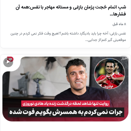
شبِ اتمام حُجت پژمان بازغی و مستانه مهاجر با نفس:همه آن
فشارها…
۸ ماه قبل
نفس بازغی: آخه چرا باید بادیگارد داشته باشم؟!هیچ وقت فکر نمی کردم در چنین
موقعیتی گیر کنم!از جدایی…
اخبار
▶