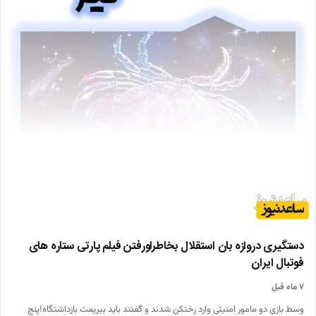
دستگیری دروازه بان استقلال بخاطرلورفتن فیلم پارتی ستاره های
فوتبال ایران
۷ ماه قبل
وسط بازی دو مامور امنیتی وارد رختکن شدند و گفتند باید ببریمت بازداشتگاه!پنج