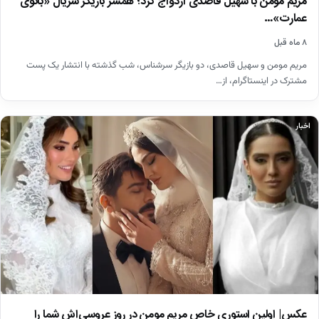
مریم مومن با سهیل قاصدی ازدواج کرد؛ همسر بازیگر سریال «بانوی
عمارت»…
۸ ماه قبل
مریم مومن و سهیل قاصدی، دو بازیگر سرشناس، شب گذشته با انتشار یک پست
مشترک در اینستاگرام، از…
اخبار
عکس| اولین استوری خاص مریم مومن در روز عروسی‌اش شما را