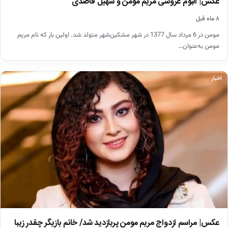
عکس| آلبوم عروسی مریم مومن و سهیل قاصدی
۸ ماه قبل
مومن در 6 مرداد سال 1377 در شهر مشکین‌شهر متولد شد. اولین بار که نام مریم
مومن به‌عنوان…
اخبار
عکس| مراسم ازدواج مریم مومن پربازدید شد/ خانم بازیگر چقدر زیبا