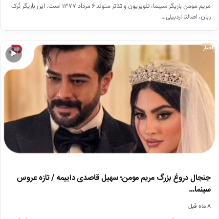
مریم مومن بازیگر سینما، تلویزیون و تئاتر متولد ۶ مرداد ۱۳۷۷ است. این بازیگر تُرک
زبان، اصالتا اردبیلی…
اخبار
▶
جنجال دروغ بزرگ مریم مومن؛ سهیل قاصدی داییمه / تازه عروس
سینما…
۸ ماه قبل