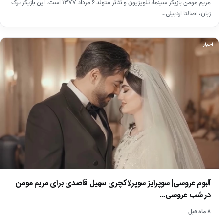
مریم مومن بازیگر سینما، تلویزیون و تئاتر متولد ۶ مرداد ۱۳۷۷ است. این بازیگر تُرک
زبان، اصالتا اردبیلی…
اخبار
آلبوم عروسی| سوپرایز سوپرلاکچری سهیل قاصدی برای مریم مومن
در شب عروسی…
۸ ماه قبل