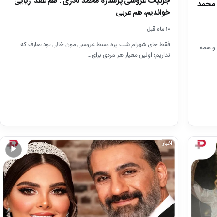
جزئیات عروسی پُرستاره محمد نادری : هم عقد آریایی
س محمد
خواندیم، هم عربی
۱۰ ماه قبل
فقط جای شهرام شب پره وسط عروسی مون خالی بود تعارف که
 و همه
نداریم؛ اولین معیار هر مردی برای…
اخبار
▶