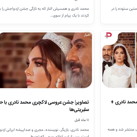
متین ستوده را در
محمد نادری و همسرش الناز که به تازگی جشن ازدواجش را بر
کردند با یک پیام از سوی…
اخبار
محمد نادری +
تصاویر| جشن عروسی لاکچری محمد نادری با ح
سلبریتی‌ها
۱۱ ماه قبل
ی، منتشر شد و همه
محمد نادری، بازیگر، نویسنده‌، مجری و صداپیشه ایرانی ازدو
است. پس از این اعلام رسمی که توسط…