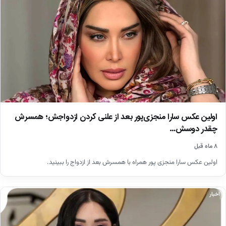
اولین عکس سارا منجزی‌پور بعد از علنی کردن ازدواجش؛ همسرش
چقدر دوسش…
۸ ماه قبل
اولین عکس سارا منجزی پور همراه با همسرش بعد از ازدواج را ببینید.
اخبار