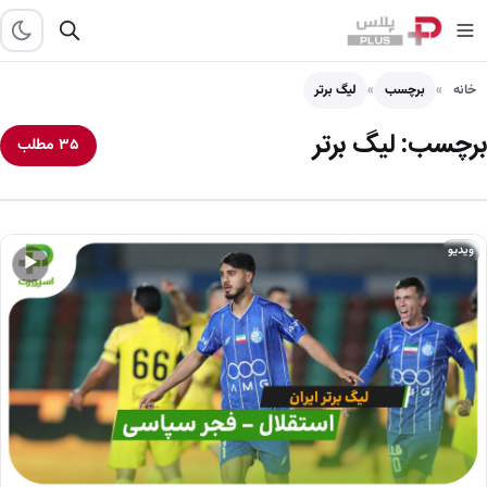
خانه
برچسب
لیگ برتر
برچسب:
لیگ برتر
۳۵ مطلب
ویدیو
▶