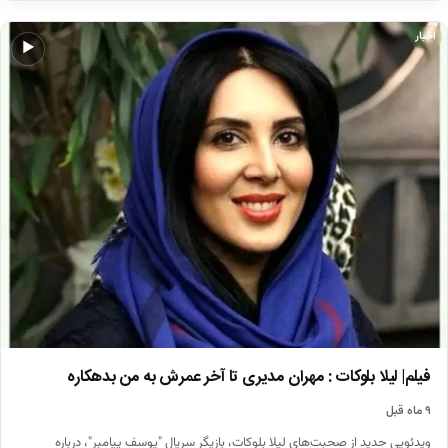
اخبار
▶
فیلم| لیلا بلوکات : مهران مدیری تا آخر عمرش به من بدهکاره
۹ ماه قبل
ویدئویی جدید از صحبت‌های لیلا بلوکات، بازیگر سریال "یوسف پیامبر"، درباره