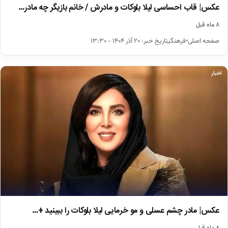
عکس| قاب احساسی لیلا بلوکات و مادرش / خانم بازیگر چه مادر…
۸ ماه قبل
صفحه اصلی•فرهنگیتاریخ خبر: ۲۰ آذر ۱۴۰۴ - ۱۳:۳۰
اخبار
عکس| مادر چشم عسلی و مو خرمایی لیلا بلوکات را ببینید +…
۸ ماه قبل