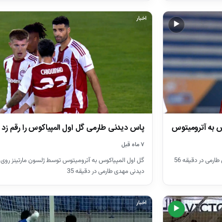
اخبار
▶
س به آترومیتوس
پاس دیدنی طارمی گل اول المپیاکوس را رقم زد
۷ ماه قبل
رمی در دقیقه 56
گل اول المپیاکوس به آترومیتوس توسط ژلسون مارتینز روی
دیدنی مهدی طارمی در دقیقه 35
اخبار
▶