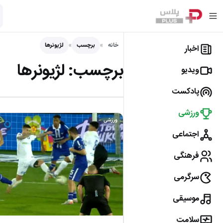
خانه
برچسب
لژیونرها
اخبار
برچسب:
لژیونرها
ویدیو
پادکست
ورزشی
ورزشی
اجتماعی
فرهنگی
سرگرمی
موسیقی
سلامت