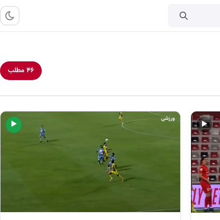
۴۶ مطلب
ورزشی
▶
▶