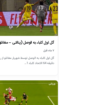
گل اول کلباء به الوصل (پنالتی – مغانلو
۷ ماه قبل
گل اول کلباء به الوصل توسط شهریار مغانلو از رو
دقیقه 64 الاتحاد کلباء 1…
ورزشی