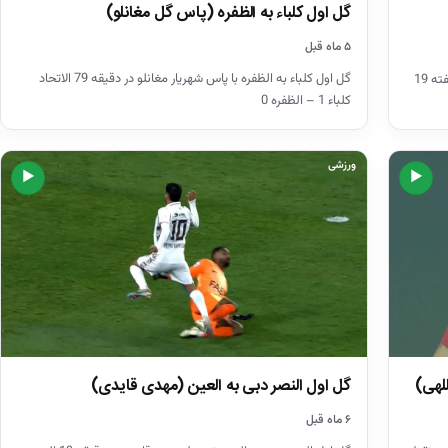
گل اول کلباء به الظفره (پاس گل مغانلو)
۵ ماه قبل
گل اول کلباء به الظفره با پاس شهریار مغانلو در دقیقه 79 الاتحاد
به گزارش پلاس اسپرت به نقل از هفت ورزشی، درچارچوب هفته 19
کلباء 1 – الظفره 0
ورزشی
▶
▶
گل اول النصر دبی به العین (مهدی قایدی)
للهی)
۶ ماه قبل