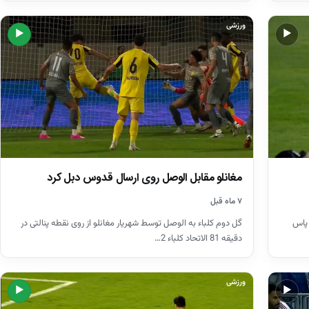
ورزشی
▶
▶
مغانلو مقابل الوصل روی ارسال قدوس دبل کرد
۷ ماه قبل
 پاس
گل دوم کلباء به الوصل توسط شهریار مغانلو از روی نقطه پنالتی در
دقیقه 81 الاتحاد کلباء 2…
ورزشی
▶
▶