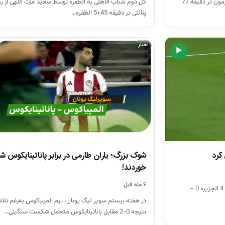
گل پنجم شباب الاهلی به الظفره با پاس سردار آزمون در دقیقه 77
گل دوم شباب الاهلی به الظفره توسط سعید عزت اللهی از ر
پنالتی در دقیقه 45+5 الظفره…
اخبار
▶
کرد
شوک بزرگ؛ یاران طارمی در برابر پاناتینایکوس
خوردند!
۶ ماه قبل
گلزنی مغانلو به الجزیره با پاس قدوس در دقیقه 4 الجزیره 0 –
در هفته بیستم سوپر لیگ یونان، تیم المپیاکوس به‌رغم تلاش‌
نتیجه 0-2 مقابل پاناتینایکوس متحمل شکست سنگینی…