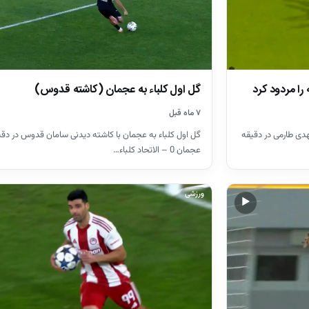
گل اول کلباء به عجمان (کاشته قدوس)
را مردود کرد
۷ ماه قبل
دی طارمی در دقیقه
عجمان 0 – الاتحاد کلباء…
ورزشی
▶