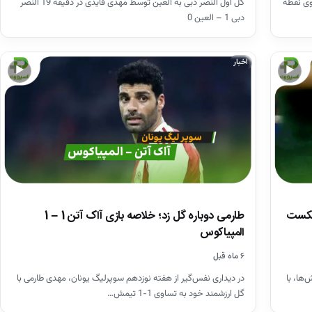
گل اول النصر دبی به العین توسط مهدی قایدی در دقیقه 19 النصر
وی نقطه
دبی 1 – العین 0
اخبار
▶
▶
 شکست
طارمی دوباره گل زد؛ خلاصه بازی آاک آتن 1 – 1
المپیاکوس
۶ ماه قبل
ها، با
در دیداری نفس‌گیر از هفته نوزدهم سوپرلیگ یونان، مهدی طارمی با
گل ارزشمند خود به تساوی 1-1 تیمش…