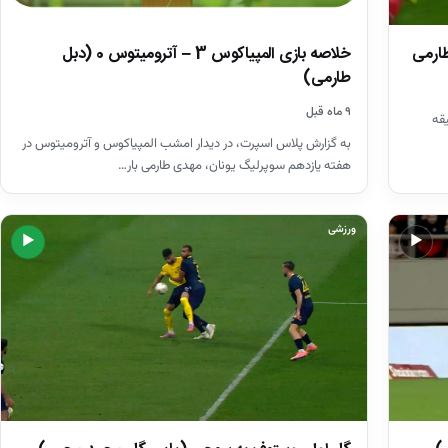
طارمی
خلاصه بازی المپیاکوس 3 – آترومیتوس 0 (دبل
طارمی)
۹ ماه قبل
قه
به گزارش پلاس اسپرت، در دیدار امشب المپیاکوس و آترومیتوس در
هفته یازدهم سوپرلیگ یونان، مهدی طارمی بار…
ورزشی
▶
▶