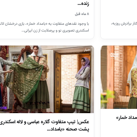
زنده…
۸ ماه قبل
له اسکندری در ۵ سالگی کنار برادرش روزبه،
با وجود نقدهای متفاوت به «بامداد خمار»، بازی درخشان لاله
اسکندری تصویری نو و پرصلابت از زن ایرانی…
اخبار
مداد خمار»
عکس| تیپ متفاوت گلاره عباسی و لاله اسکندری 
پشت صحنه «بامداد…