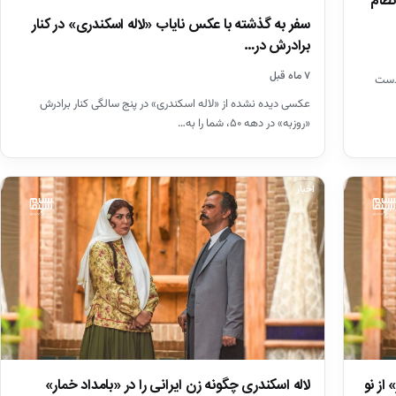
نظام
سفر به گذشته با عکس نایاب «لاله اسکندری» در کنار
برادرش در…
۷ ماه قبل
 دست
عکسی دیده نشده از «لاله اسکندری» در پنج سالگی کنار برادرش
«روزبه» در دهه ۵۰، شما را به…
اخبار
 از نو
لاله اسکندری چگونه زن ایرانی را در «بامداد خمار»