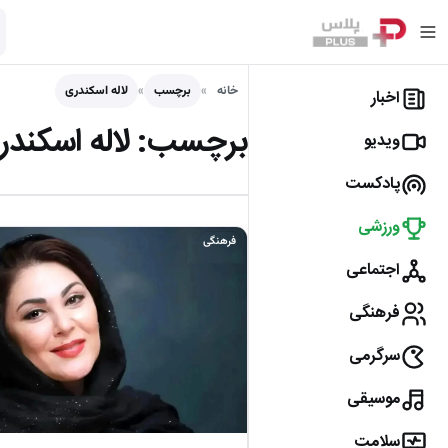
خانه
برچسب
لاله اسکندری
اخبار
برچسب:
لاله اسکند
ویدیو
پادکست
ورزشی
فرهنگی
اجتماعی
فرهنگی
سرگرمی
موسیقی
سلامت