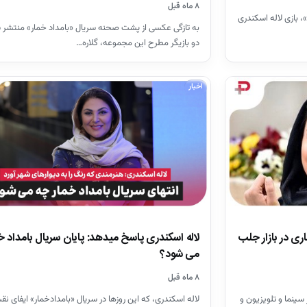
۸ ماه قبل
، بازی لاله اسکندری
به تازگی عکسی از پشت صحنه سریال «بامداد خمار» منتشر 
دو بازیگر مطرح این مجموعه، گلاره…
اخبار
لاله اسکندری پاسخ میدهد: پایان سریال بامداد خ
ری در بازار جلب
می شود؟
۸ ماه قبل
لاله اسکندری، که این روزها در سریال «بامدادخمار» ایفای ن
۱ در تهران) بازیگر سینما و تلویزیون و