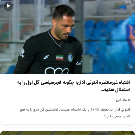
اخبار
▶
اشتباه غیرمنتظره آنتونی آدان؛ چگونه فجرسپاسی گل اول را به
استقلال هدیه…
۵ ماه قبل
آنتونی آدان در دقیقه 45+1 با یک اشتباه عجیب، نخستین گل بازی را به نفع
فجرسپاسی رقم زد…