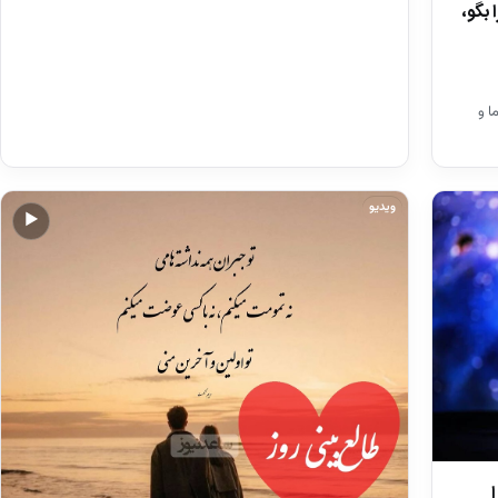
را بگو،
 شما و
ویدیو
▶
ا