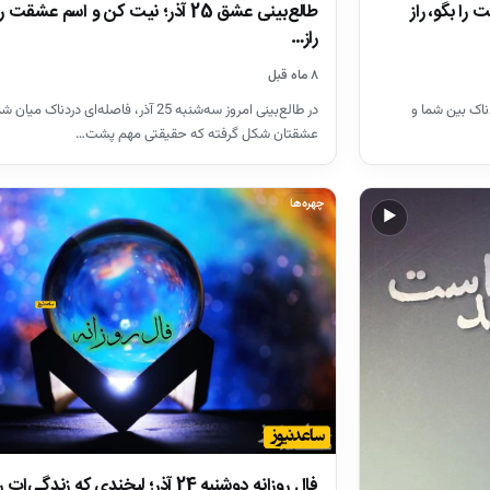
شقت را بگو، راز
طالع‌بینی عشق 25 آذر؛ نیت کن و اسم عشقت 
راز…
۸ ماه قبل
، فاصله‌ای دردناک بین شما و
در طالع‌بینی امروز سه‌شنبه 25 آذر، فاصله‌ای دردناک میان
عشقتان شکل گرفته که حقیقتی مهم پشت…
چهره‌ها
▶
فال روزانه دوشنبه 24 آذر؛ لبخندی که زندگی‌ات ر