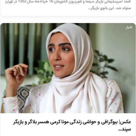
کمند امیرسلیمانی بازیگر سینما و تلویزیون کشورمان 16 خردادماه سال 1352 در تهران
متولد شد. این بانوی بازیگر…
اخبار
عکس| بیوگرافی و حواشی زندگی مونا کرمی همسر بلاگر و بازیگر
سپند…