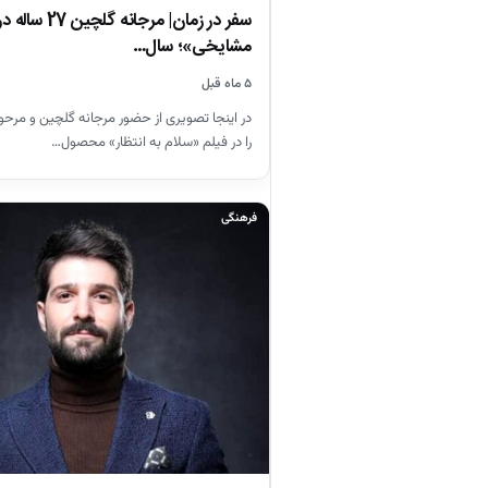
سفر در زمان| مرج
مشایخی»؛ سال…
۵ ماه قبل
در اینجا تصویری از حضور مرجانه گلچین و مر
را در فیلم «سلام به انتظار» محصول…
فرهنگی