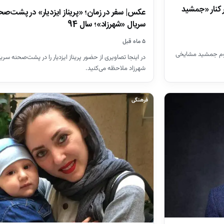
انه گلچین 27 ساله در کنار «جمشید
عکس| سفر در زمان؛ «پریناز ایزدیار» در پشت‌صح
سریال «شهرزاد»؛ سال 94
۵ ماه قبل
حوم جمشید مشایخی
در اینجا تصاویری از حضور پریناز ایزدیار را در پشت‌صحنه سریا
شهرزاد ملاحظه می‌کنید.
فرهنگی