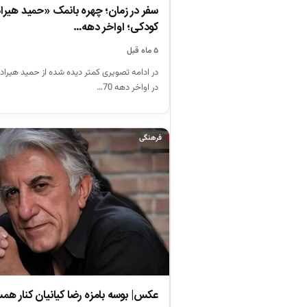
سفر در زمان؛ چهره بانمک «حمید هیراد
کودکی؛ اواخر دهه…
۵ ماه قبل
در ادامه تصویری کمتر دیده شده از حمید هیراد ر
در اواخر دهه 70…
فرهنگی
عکس| بوسه بامزه رضا کیانیان کنار هم