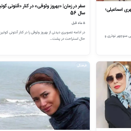
سفر در زمان| «بهروز وثوقی» در کنار «آنتونی کوئ
ری اسماعیلی؛
سال 56
۵ ماه قبل
در ادامه تصویری دیدنی از بهروز وثوقی را در کنار آنتونی کوئین 
 منوچهر نوذری و
حال استراحت در پشت…
فرهنگی