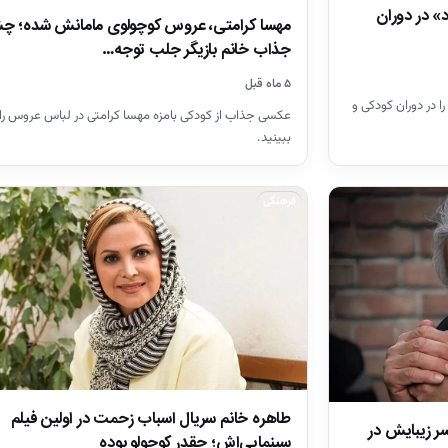
» در دوران
مهسا کرامتی، عروس کوچولوی مامانش شده؛ چ
جذاب خانم بازیگر جلب توجه…
۵ ماه قبل
ا در دوران کودکی و
عکسی جذاب از کودکی بامزه مهسا کرامتی در لباس عروس را د
ببینید.
فرهنگی
طاهره خانم سریال اسباب زحمت در اولین فیلم
سر زیبایش در
سینمایی‌اش؛ چقدر کوچولو بوده