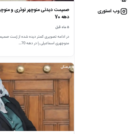
صمیمت دیدنی منوچهر نوذری و منوچه
وب استوری
دهه 70
۵ ماه قبل
در ادامه تصویری کمتر دیده شده از ژست صمیمی
منوچهری اسماعیلی را در دهه 70…
فرهنگی