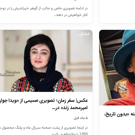
در ادامه تصویری خاص و جالب از گوهر خیراندیش را در نوجوا
کنار خواهرش در دهه…
فرهنگی
عکس| سفر زمان؛ تصویری صمیمی از «ویدا جوان
امیرمحمد زند» در…
ه «بدون تاریخ،
۵ ماه قبل
در اینجا تصویری از پشت صحنه سریال ماه و پلنگ محصول 
1395 را ملاحظه می‌کنید.