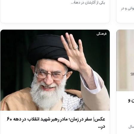
یکی از آثارشان در دهۀ…
نی و در
فرهنگی
 و
عکس| سفر در زمان؛ مادر رهبر شهید انقلاب در دهه 60
در…
سال