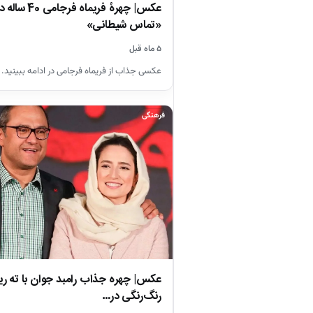
عکس| چهرۀ فریم
«تماس شیطانی»
۵ ماه قبل
عکسی جذاب از فریماه فرجامی در ادامه ببینید.
فرهنگی
عکس| چهره جذاب رامبد جوان با ته ر
رنگ‌رنگی در…