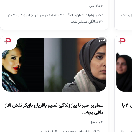
۱۰ ماه قبل
، تاکید
عکس زهرا دباغیان، بازیگر نقش عطیه در سریال بچه مهندس ۳، در
۳۲ سالگی منتشر شد.
اخبار
تصاویر| سیر تا پیاز زندگی نسیم باقریان بازیگر نقش الناز
سفر در زمان؛ ژست «مرضیه» سریال بچه مهندس ۳ با
مافی بچه…
۱۱ ماه قبل
بیوگرافی الناز مافی بچه مهندس 3 را بخوانید.
ر سریال