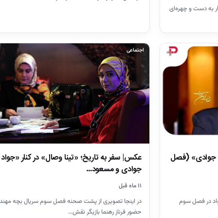
ر «بچه مهندس ۳» با سیگار به دست و چهره‌ای
اجتماعی
د جوادی» (فصل
عکس| سفر به تاریخ؛ «تینا وصال» در کنار «جواد
جوادی و مسعود…
۱۱ ماه قبل
واد در فصل سوم
در اینجا تصویری از پشت صحنه فصل سوم سریال بچه مهندس
حضور فرناز رهنما بازیگر نقش…