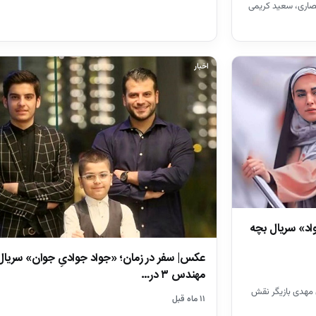
حصاری، سعید کریمی
اخبار
د» سریال بچه
عکس| سفر در زمان؛ «جواد جوادیِ جوان» سریال
مهندس ۳ در…
 مهدی بازیگر نقش
۱۱ ماه قبل