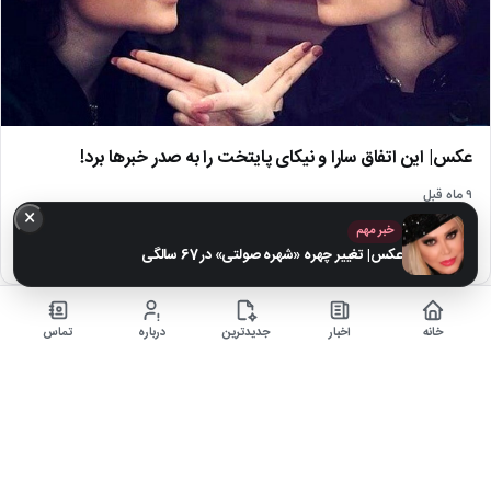
عکس| این اتفاق سارا و نیکای پایتخت را به صدر خبرها برد!
۹ ماه قبل
×
کارگاه بازیگری سارا و نیکای سریال پایتخت شاید ترسنتاک‌ترین عبارت دنیاست، اتفاقی
خبر مهم
غیرمنتظره اما کاملا واقعی!
عکس| تغییر چهره «شهره صولتی» در 67 سالگی
اخبار
خانه
اخبار
جدیدترین
درباره
تماس
▶