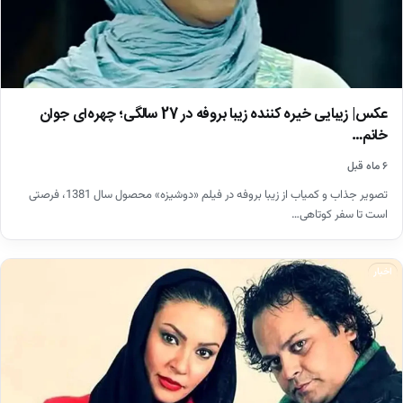
عکس| زیبایی خیره کننده زیبا بروفه در 27 سالگی؛ چهره‌ای جوان
خانم…
۶ ماه قبل
تصویر جذاب و کمیاب از زیبا بروفه در فیلم «دوشیزه» محصول سال 1381، فرصتی
است تا سفر کوتاهی…
اخبار