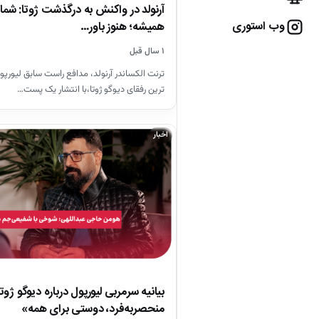
وب استوری
همیشه؛ هنوز باور…
۱ سال قبل
ترنت الکساندر آرنولد، مدافع راست سابق لیورپو
ترین رفقای دیوگو ژوتا،‌با انتشار یک پست…
اخبار
بیانیه سرمربی لیورپول درباره دیوگو ژوت
منحصربه‌فرد، دوستی برای همه»