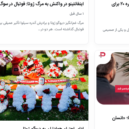
آرنولد در واکنش به درگذشت ژوتا: شماره ۲۰ برای
اینفانتینو در واکنش به مرگ ژوتا: فوتبال در س
۱ سال قبل
مرگ غم‌انگیز دیوگو ژوتا و برادرش آندره سیلوا تأثیر عمیقی بر
فوتبال گذاشته است. هر دو در…
ل و یکی از صمیمی
اخبار
ا؛ «انسان