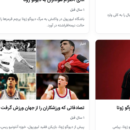
ادای احترام هواداران به دیوگو ژوتا
۱ سال قبل
 را به کلی وارد
باشگاه لیورپول در واکنش به مرگ دیوگو ژوتا پرچم قرمزها را 
حالت نیمه‌افراشته در آورد.
اخبار
و ژوتا
تصادفاتی که ورزشکاران را از جهان ورزش گرفت
۱ سال قبل
 دیوگو ژوتا، پیامی
پیش از دیوگو ژوتا، بازیکن فقید لیورپول، خوزه آنتونیو ریس،