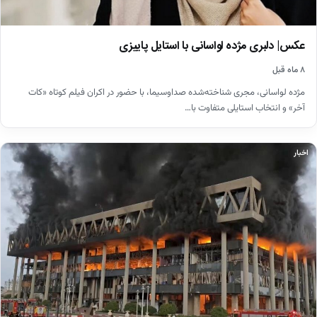
عکس| دلبری مژده لواسانی با استایل پاییزی
۸ ماه قبل
مژده لواسانی، مجری شناخته‌شده صداوسیما، با حضور در اکران فیلم کوتاه «کات
آخر» و انتخاب استایلی متفاوت با…
اخبار