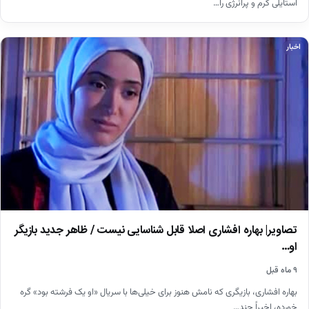
استایلی گرم و پرانرژی را…
اخبار
تصاویر| بهاره افشاری اصلا قابل شناسایی نیست / ظاهر جدید بازیگر
او…
۹ ماه قبل
بهاره افشاری، بازیگری که نامش هنوز برای خیلی‌ها با سریال «او یک فرشته بود» گره
خورده، اخیراً چند…