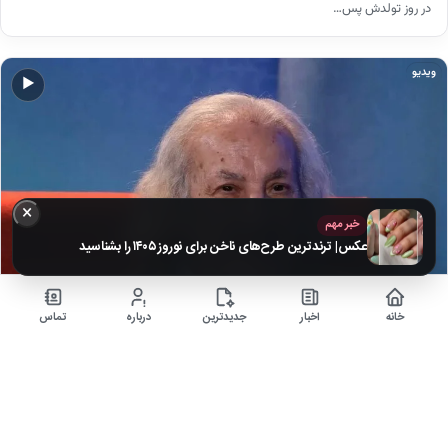
در روز تولدش پس…
ویدیو
▶
×
خبر مهم
عکس| ترندترین طرح‌های ناخن برای نوروز ۱۴۰۵ را بشناسید
خانه
اخبار
جدیدترین
درباره
تماس
درگذشت بازیگر شاخص «شب‌های برره»؛ راز تلخ پایان سعید
پیردوست چیست؟
۷ ماه قبل