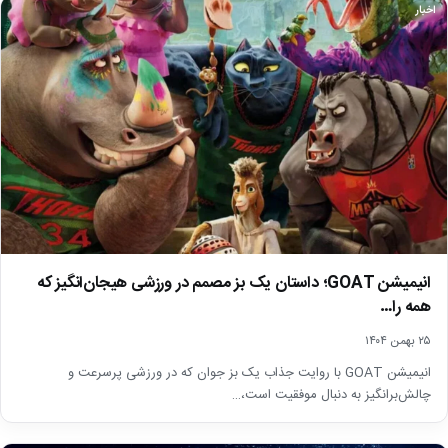
اخبار
انیمیشن GOAT؛ داستان یک بز مصمم در ورزشی هیجان‌انگیز که
همه را…
۲۵ بهمن ۱۴۰۴
انیمیشن GOAT با روایت جذاب یک بز جوان که در ورزشی پرسرعت و
چالش‌برانگیز به دنبال موفقیت است،…