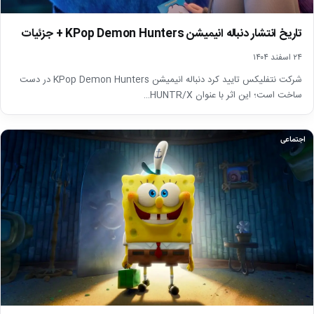
تاریخ انتشار دنباله‌ انیمیشن KPop Demon Hunters + جزئیات
۲۴ اسفند ۱۴۰۴
شرکت نتفلیکس تایید کرد دنباله‌ انیمیشن KPop Demon Hunters در دست
ساخت است؛ این اثر با عنوان HUNTR/X…
اجتماعی