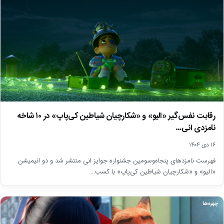
رقابت نفس‌گیر «الیو» و «شکارچیان شیاطین کی‌پاپ» در ۱۰ شاخه
نامزدی انی…
۱۶ دی ۱۴۰۴
فهرست نامزدهای پنجاه‌وسومین جشنواره جوایز انی منتشر شد و دو انیمیشن
«الیو» و «شکارچیان شیاطین کی‌پاپ» با کسب…
چهره‌ها