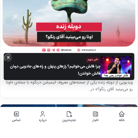
×
خبر مهم
دوبله زنده «اونا رو می‌بینید آقای رنگو؟»
چرا فالش می‌خوانیم؟ رازهای پنهان و راه‌های جادویی درمان
۲۲ اردیبهشت ۱۴۰۴
فالش خواندن!
ویدیویی از دوبله زنده یکی از صحنه‌های معروف انیمیشن «رنگو» با جمله‌ی «اونا
رو می‌بینید آقای رنگو؟» در…
اخبار
▶
خانه
اخبار
جدیدترین
درباره
تماس