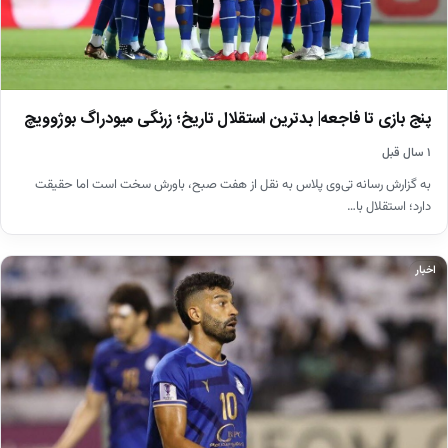
پنج بازی تا فاجعه| بدترین استقلال تاریخ؛ زرنگی میودراگ بوژوویچ
۱ سال قبل
به گزارش رسانه تی‌وی پلاس به نقل از هفت صبح، باورش سخت است اما حقیقت
دارد؛ استقلال با…
اخبار