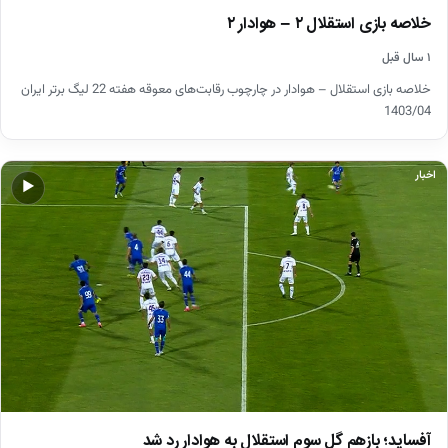
​خلاصه بازی استقلال ۲ – هوادار ۲
۱ سال قبل
خلاصه بازی استقلال – هوادار در چارچوب رقابت‌های معوقه هفته 22 لیگ برتر ایران
1403/04
اخبار
▶
آفساید؛ بازهم گل سوم استقلال به هوادار رد شد