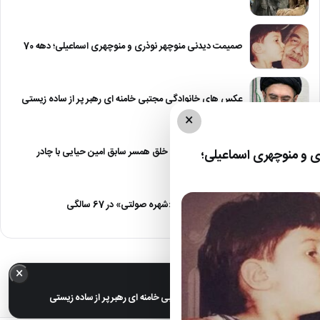
صمیمت دیدنی منوچهر نوذری و منوچهری اسماعیلی؛ دهه 70
عکس های خانوادگی مجتبی خامنه ای رهبر پر از ساده زیستی
×
عکس| نیلوفر خوش خلق همسر سابق امین حیایی با چادر
 و منوچهری اسماعیلی؛
عکس| تغییر چهره «شهره صولتی» در 67 سالگی
×
خبر مهم
عکس های خانوادگی مجتبی خامنه ای رهبر پر از ساده زیستی