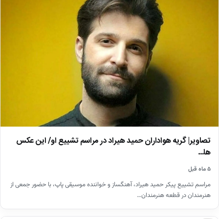
تصاویر| گریه هواداران حمید هیراد در مراسم تشییع او/ این عکس
ها…
۵ ماه قبل
مراسم تشییع پیکر حمید هیراد، آهنگساز و خواننده موسیقی پاپ، با حضور جمعی از
هنرمندان در قطعه هنرمندان…