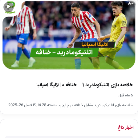
اخبار
▶
خلاصه بازی اتلتیکومادرید 1 – ختافه 0 | لالیگا اسپانیا
۵ ماه قبل
خلاصه بازی اتلتیکومادرید مقابل ختافه در چارچوب هفته 28 لالیگا فصل 26-2025
اخبار داغ