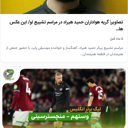
تصاویر| گریه هواداران حمید هیراد در مراسم تشییع او/ این عکس
ها…
۵ ماه قبل
مراسم تشییع پیکر حمید هیراد، آهنگساز و خواننده موسیقی پاپ، با حضور جمعی از
هنرمندان در قطعه هنرمندان…
اخبار
▶