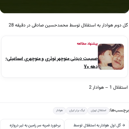
0
seconds
of
گل دوم هوادار به استقلال توسط محمدحسین صادقی در دقیقه 28
1
minute,
5
seconds
پیشنهاد مطالعه
صمیمت دیدنی منوچهر نوذری و منوچهری اسماعیلی؛
دهه 70
استقلال 1 – هوادار 2
برچسب‌ها:
استقلال تهران
لیگ برتر ایران
هوادار
→ گل اول هوادار به استقلال توسط
برخورد ضربه سر رامین به تیر دروازه