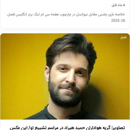
۵ ماه قبل
خلاصه بازی چلسی مقابل نیوکسل در چارچوب هفته سی ام لیگ برتر انگلیس فصل
26-2025
اخبار
تصاویر| گریه هواداران حمید هیراد در مراسم تشییع او/ این عکس