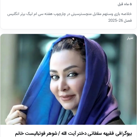
۵ ماه قبل
خلاصه بازی وستهم مقابل منچسترسیتی در چارچوب هفته سی ام لیگ برتر انگلیس
فصل 26-2025
اخبار
بیوگرافی فقیهه سلطانی دختر آیت الله / شوهر فوتبالیست خانم