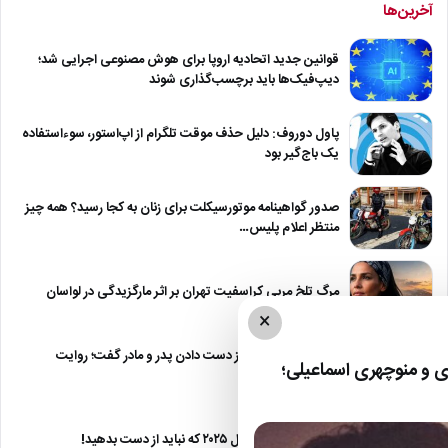
آخرین‌ها
قوانین جدید اتحادیه اروپا برای هوش مصنوعی اجرایی شد؛
دیپ‌فیک‌ها باید برچسب‌گذاری شوند
پاول دوروف: دلیل حذف موقت تلگرام از اپ‌استور، سوءاستفاده
یک باج‌گیر بود
صدور گواهینامه موتورسیکلت برای زنان به کجا رسید؟ همه چیز
منتظر اعلام پلیس…
مرگ تلخ مربی کراسفیت تهران بر اثر مارگزیدگی در لواسان
×
حمید استیلی از غم از دست دادن پدر و مادر گفت؛ روایت
 و منوچهری اسماعیلی؛
صریح…
معرفی ۶ مینی سریال ۲۰۲۵ که نباید از دست بدهید!