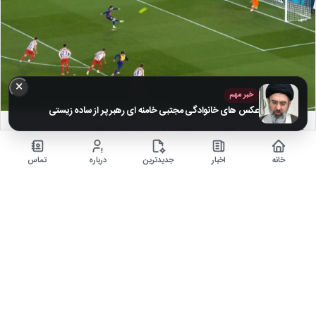
×
خبر مهم
عکس های خانوادگی مجتبی خامنه ای رهبر پر از ساده زیستی
پنالتی از دست رفته رابرت لواندوفسکی مقابل اتلتیکو
۸ ماه قبل
خانه
اخبار
جدیدترین
درباره
تماس
گل اول بارسلونا به اتلتیکومادرید توسط رافینیا در دقیقه 26 بازی
»
3
2
1