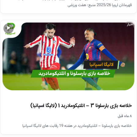
قهرمانان اروپا 2025/26 منبع: هفت ورزشی
اخبار
▶
خلاصه بازی بارسلونا 3 – اتلتیکومادرید 1 (لالیگا اسپانیا)
۸ ماه قبل
خلاصه بازی بارسلونا – اتلتیکومادرید در هفته 19 رقابت های لالیگا اسپانیا