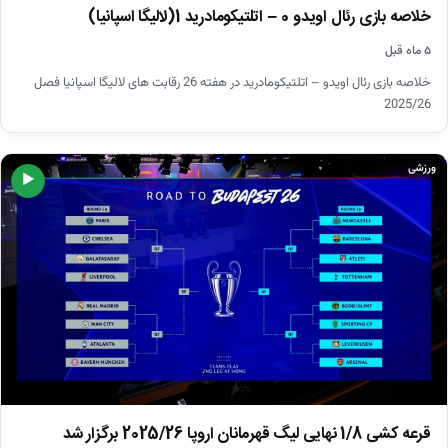
خلاصه بازی رئال اویدو 0 – اتلتیکومادرید 1(لالیگا اسپانیا)
۵ ماه قبل
خلاصه بازی رئال اویدو – اتلتیکومادرید در هفته 26 رقابت های لالیگا اسپانیا فصل
2025/26
ورزشی
▶
قرعه کشی 1/8 نهایی لیگ قهرمانان اروپا 2025/26 برگزار شد