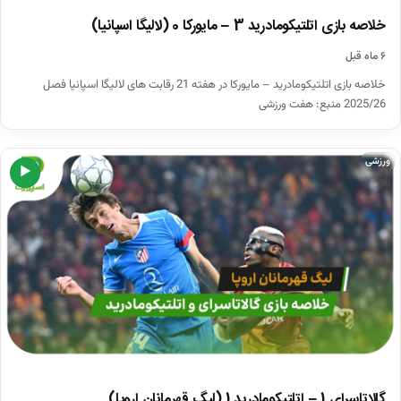
خلاصه بازی اتلتیکومادرید 3 – مایورکا 0 (لالیگا اسپانیا)
۶ ماه قبل
خلاصه بازی اتلتیکومادرید – مایورکا در هفته 21 رقابت های لالیگا اسپانیا فصل
2025/26 منبع: هفت ورزشی
ورزشی
▶
گالاتاسرای 1 – اتلتیکومادرید 1 (لیگ قهرمانان اروپا)