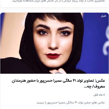
تصاویری جالب از تولد پریناز ایزدیار را در دل جنگل های ایران مشاهده بفرمایید.
اخبار
عکس| تصاویر تولد ۴۱ سالگی سمیرا حسن‌پور با حضور هنرمندان
معروف/ چه…
۸ ماه قبل
عکس های جشن تولد ۴۱ سالگی سمیرا حسن‌پور را ببینید.