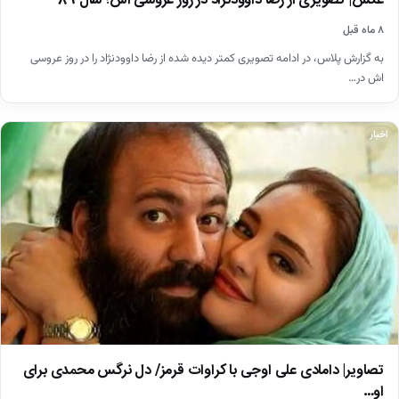
عکس| تصویری از رضا داوودنژاد در روز عروسی اش؛ سال 89
۸ ماه قبل
به گزارش پلاس، در ادامه تصویری کمتر دیده شده از رضا داوودنژاد را در روز عروسی
اش در…
اخبار
تصاویر| دامادی علی اوجی با کراوات قرمز/ دل نرگس محمدی برای
او…