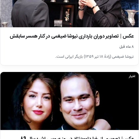
عکس | تصاویر دوران بارداری نیوشا ضیغمی در کنار همسر سابقش
۸ ماه قبل
نیوشا ضیغمی (زادهٔ ۱۸ تیر ۱۳۵۹) بازیگر ایرانی است.
اخبار