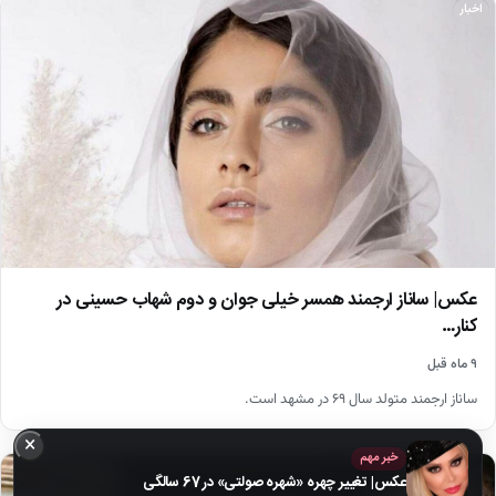
اخبار
عکس| ساناز ارجمند همسر خیلی جوان و دوم شهاب حسینی در
کنار…
۹ ماه قبل
ساناز ارجمند متولد سال ۶۹ در مشهد است.
×
خبر مهم
اخبار
عکس| تغییر چهره «شهره صولتی» در 67 سالگی