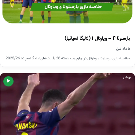
بارسلونا 4 – ویارئال 1 (لالیگا اسپانیا)
۵ ماه قبل
خلاصه بازی بارسلونا و ویارئال در چارچوب هفته 26 رقابت‌های لالیگا اسپانیا 2025/26
ورزشی
▶