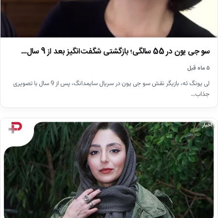
سو جی یون در 55 سالگی؛ بازگشتی شگفت‌انگیز بعد از 9 سال…
۵ ماه قبل
لی یونگ ئه، بازیگر نقش سو جی یون در سریال سایمدانگ، پس از 9 سال با تصویری
جذاب…
اخبار