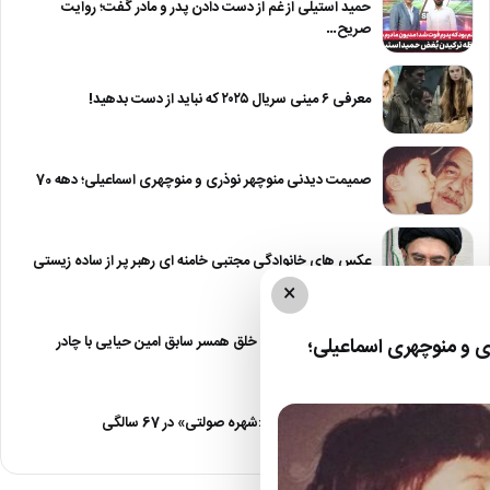
حمید استیلی از غم از دست دادن پدر و مادر گفت؛ روایت
صریح…
معرفی ۶ مینی سریال ۲۰۲۵ که نباید از دست بدهید!
صمیمت دیدنی منوچهر نوذری و منوچهری اسماعیلی؛ دهه 70
عکس های خانوادگی مجتبی خامنه ای رهبر پر از ساده زیستی
×
عکس| نیلوفر خوش خلق همسر سابق امین حیایی با چادر
 و منوچهری اسماعیلی؛
عکس| تغییر چهره «شهره صولتی» در 67 سالگی