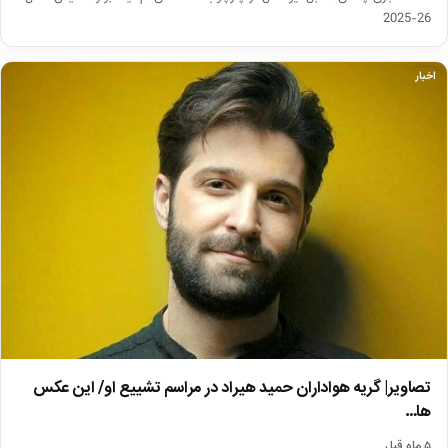
26-2025
اخبار
تصاویر| گریه هواداران حمید هیراد در مراسم تشییع او/ این عکس
ها…
۵ ماه قبل