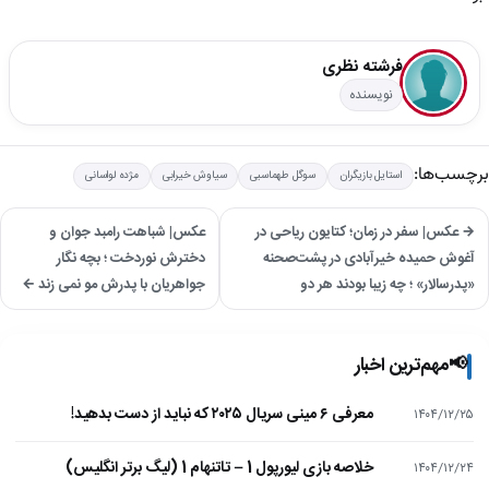
فرشته نظری
نویسنده
برچسب‌ها:
استایل بازیگران
سوگل طهماسبی
سیاوش خیرابی
مژده لواسانی
→ عکس| سفر در زمان؛ کتایون ریاحی در
عکس| شباهت‌ رامبد جوان و
آغوش حمیده خیرآبادی در پشت‌صحنه
دخترش نوردخت ؛ بچه نگار
«پدرسالار» ؛ چه زیبا بودند هر دو
جواهریان با پدرش مو نمی زند ←
📢
مهم‌ترین اخبار
معرفی ۶ مینی سریال ۲۰۲۵ که نباید از دست بدهید!
۱۴۰۴/۱۲/۲۵
خلاصه بازی لیورپول 1 – تاتنهام 1 (لیگ برتر انگلیس)
۱۴۰۴/۱۲/۲۴