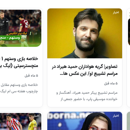
اخبار
اخبار
منچسترسیتی (لیگ بر
تصاویر| گریه هواداران حمید هیراد در
مراسم تشییع او/ این عکس ها…
۵ ماه قبل
۵ ماه قبل
خلاصه بازی وستهم مقابل 
چارچوب هفته سی ام لیگ 
مراسم تشییع پیکر حمید هیراد، آهنگساز و
26-2025
خواننده موسیقی پاپ، با حضور جمعی از
هنرمندان در قطعه هنرمندان…
اخبار
اخبار