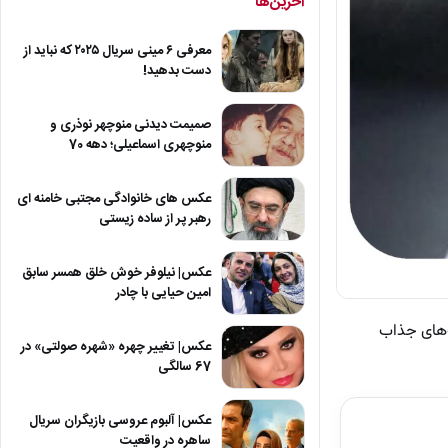
آخرین‌ها
معرفی ۶ مینی سریال ۲۰۲۵ که نباید از
دست بدهید!
صمیمت دیدنی منوچهر نوذری و
منوچهری اسماعیلی؛ دهه 70
عکس های خانوادگی مجتبی خامنه ای
رهبر پر از ساده زیستی
عکس| نیلوفر خوش خلق همسر سابق
امین حیایی با چادر
‌های جذاب
عکس| تغییر چهره «شهره صولتی» در
67 سالگی
عکس| آلبوم عروسی بازیگران سریال
ساهره در واقعیت