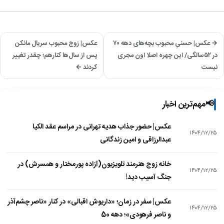
→ عکس| حسنیِ محبوب بچه‌های دهه ۷۰
عکس| زوج محبوب سریال مانکن
در ۵۲سالگی/ این چهره اصلا اون مجری
پس از سال‌ها کنارهم؛ چقدر تغییر
نیست
کردند ←
📢
مهم‌ترین اخبار
عکس| حضور جذاب هدیه تهرانی در مراسم عقد الکیا
۱۴۰۴/۱۲/۲۵
عبدالرزاقی و امین زندگانی
خانه زوج هنرمند تلویزیون(آزاده پورمختار و همسرش) در
۱۴۰۴/۱۲/۲۵
جنگ آسیب دید!
عکس| سفر در زمان؛ «داریوش اقبالی» در کنار «ناصر چشم‌آذر
۱۴۰۴/۱۲/۲۵
و ناصر فرهودی»؛ دهه 50