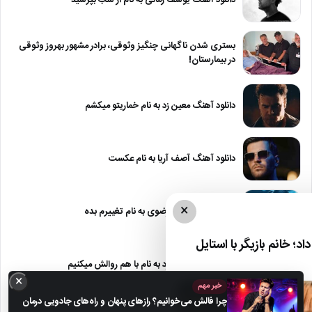
بستری شدن ناگهانی چنگیز وثوقی، برادر مشهور بهروز وثوقی
در بیمارستان!
دانلود آهنگ معین زد به نام خماریتو میکشم
دانلود آهنگ آصف آریا به نام عکست
×
دانلود آهنگ مجید رضوی به نام تغییرم بده
د؛ خانم بازیگر با استایل
دانلود آهنگ معین زد به نام با هم روالش میکنیم
×
خبر مهم
چرا فالش می‌خوانیم؟ رازهای پنهان و راه‌های جادویی درمان