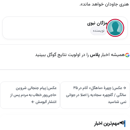
هنری جاودان خواهد ماند».
مژگان نبوی
نویسنده
همیشه اخبار
پلاس
را در اولویت نتایج گوگل ببینید
→ عکس| چهرۀ «ماهگلِ» آنام در ۳۵
عکس| پیام جنجالی شروین
سالگی / گلچهره سجادیه را اصلا در جوانی
حاجی‌پور خطاب به مردم پس از
نمی شناسید
انتشار آلبومش ←
📢
مهم‌ترین اخبار