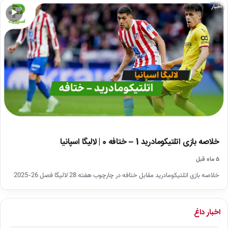
اخبار
▶
خلاصه بازی اتلتیکومادرید 1 – ختافه 0 | لالیگا اسپانیا
۵ ماه قبل
خلاصه بازی اتلتیکومادرید مقابل ختافه در چارچوب هفته 28 لالیگا فصل 26-2025
اخبار داغ