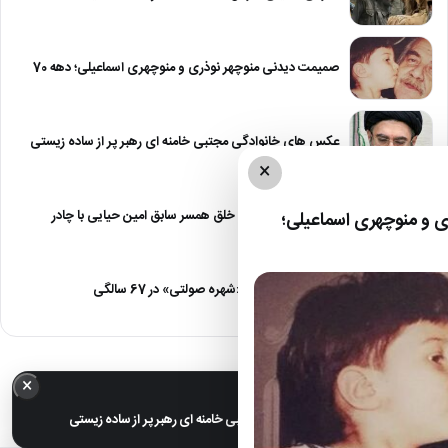
صمیمت دیدنی منوچهر نوذری و منوچهری اسماعیلی؛ دهه 70
عکس های خانوادگی مجتبی خامنه ای رهبر پر از ساده زیستی
×
عکس| نیلوفر خوش خلق همسر سابق امین حیایی با چادر
 و منوچهری اسماعیلی؛
عکس| تغییر چهره «شهره صولتی» در 67 سالگی
×
خبر مهم
عکس های خانوادگی مجتبی خامنه ای رهبر پر از ساده زیستی