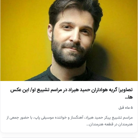
تصاویر| گریه هواداران حمید هیراد در مراسم تشییع او/ این عکس
ها…
۵ ماه قبل
مراسم تشییع پیکر حمید هیراد، آهنگساز و خواننده موسیقی پاپ، با حضور جمعی از
هنرمندان در قطعه هنرمندان…